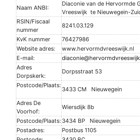
Diaconie van de Hervormde
Naam ANBI:
Vreeswijk te Nieuwegein-Zui
RSIN/Fiscaal
8241.03.129
nummer
KvK nummer
76427986
Website adres:
www.hervormdvreeswijk.nl
E-mail:
diaconie@hervormdvreeswijk
Adres
Dorpsstraat 53
Dorpskerk:
Postcode/Plaats:
3433 CM Nieuwegein
Adres De
Wiersdijk 8b
Voorhof:
Postcode/Plaats:
3434 BP Nieuwegein
Postadres:
Postbus 1105
Postcode:
3430 BC